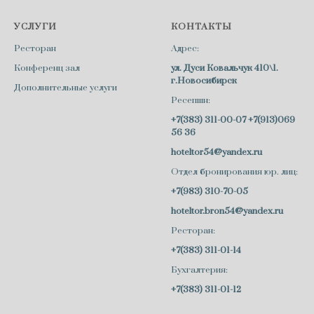
УСЛУГИ
КОНТАКТЫ
Ресторан
Адрес:
Конференц зал
ул. Дуси Ковальчук 410\1.
г.Новосибирск
Дополнительные услуги
Ресепшн:
+7(383) 311-00-07
+7(913)069
56 36
hoteltor54@yandex.ru
Отдел бронирования юр. лиц:
+7(983) 310-70-05
hoteltor.bron54@yandex.ru
Ресторан:
+7(383) 311-01-14
Бухгалтерия:
+7(383) 311-01-12