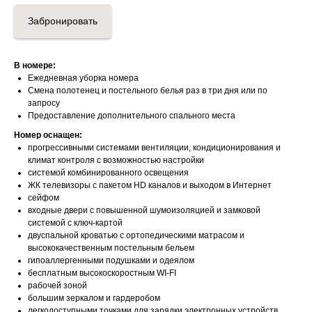
Забронировать
В номере:
Ежедневная уборка номера
Смена полотенец и постельного белья раз в три дня или по
запросу
Предоставление дополнительного спального места
Номер оснащен:
прогрессивными системами вентиляции, кондиционирования и
климат контроля с возможностью настройки
системой комбинированного освещения
ЖК телевизоры с пакетом HD каналов и выходом в Интернет
сейфом
входные двери с повышенной шумоизоляцией и замковой
системой с ключ-картой
двуспальной кроватью с ортопедическими матрасом и
высококачественным постельным бельем
гипоаллергенными подушками и одеялом
бесплатным высокоскоростным WI-FI
рабочей зоной
большим зеркалом и гардеробом
легкодоступными точками для зарядки электронных устройств