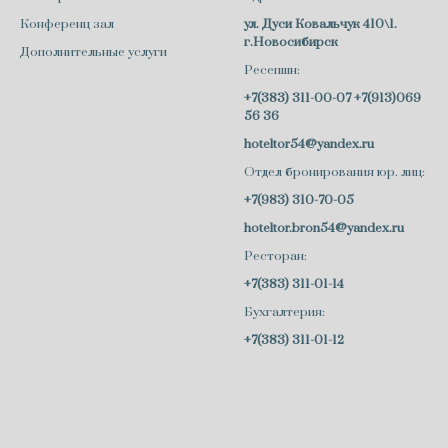
Конференц зал
ул. Дуси Ковальчук 410\1.
г.Новосибирск
Дополнительные услуги
Ресепшн:
+7(383) 311-00-07
+7(913)069
56 36
hoteltor54@yandex.ru
Отдел бронирования юр. лиц:
+7(983) 310-70-05
hoteltor.bron54@yandex.ru
Ресторан:
+7(383) 311-01-14
Бухгалтерия:
+7(383) 311-01-12