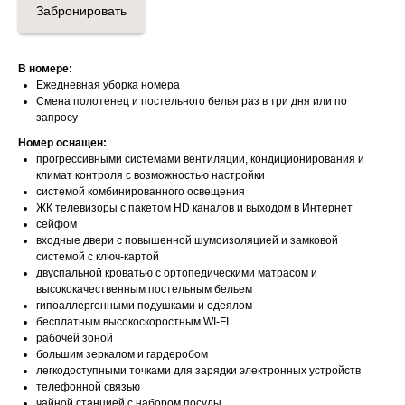
Забронировать
В номере:
Ежедневная уборка номера
Смена полотенец и постельного белья раз в три дня или по
запросу
Номер оснащен:
прогрессивными системами вентиляции, кондиционирования и
климат контроля с возможностью настройки
системой комбинированного освещения
ЖК телевизоры с пакетом HD каналов и выходом в Интернет
сейфом
входные двери с повышенной шумоизоляцией и замковой
системой с ключ-картой
двуспальной кроватью с ортопедическими матрасом и
высококачественным постельным бельем
гипоаллергенными подушками и одеялом
бесплатным высокоскоростным WI-FI
рабочей зоной
большим зеркалом и гардеробом
легкодоступными точками для зарядки электронных устройств
телефонной связью
чайной станцией с набором посуды