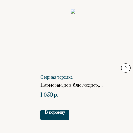
Сырная тарелка
О
Пармезан, дор-блю, чеддер,
камамбер, мед, виноград,
4
1 050
р.
грецкой орех
В корзину