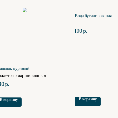
Вода бутилированая
100
р.
ашлык куриный
одается с маринованным
ком, соусом барбекю,
80
р.
епешкой фокачо
В корзину
В корзину