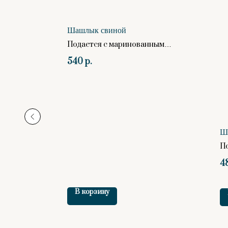
Шашлык свиной
Подается с маринованным
луком, соусом барбекю,
540
р.
лепешкой фокачо
Ш
П
лу
4
л
В корзину