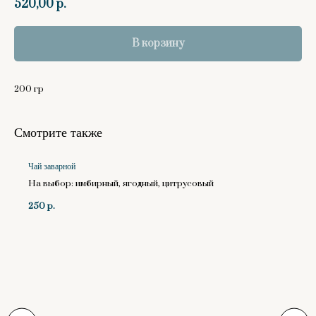
520,00
р.
В корзину
200 гр
Смотрите также
Чай заварной
На выбор: имбирный, ягодный, цитрусовый
250
р.