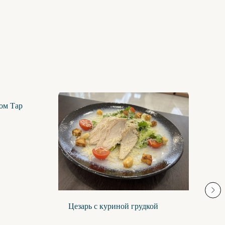
ом Тар
Г
В
с
1
Цезарь с куриной грудкой