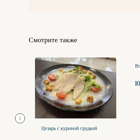
Смотрите также
Во
ла,
1
Цезарь с куриной грудкой