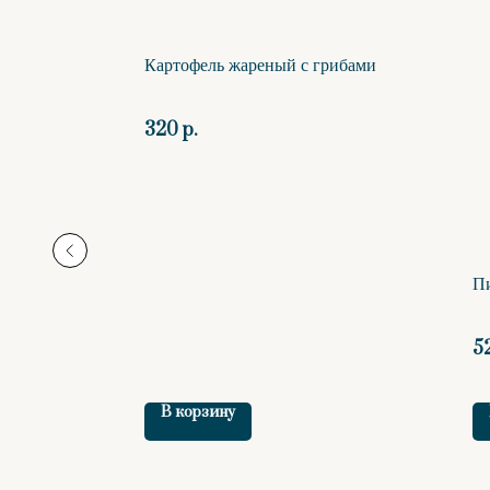
Картофель жареный с грибами
320
р.
П
5
В корзину