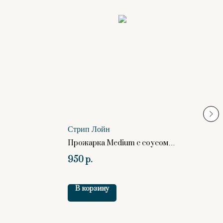
К
3
Стрип Лойн
Прожарка Medium с соусом
"Чивас". Цена указана за 100
950
р.
гр
В корзину