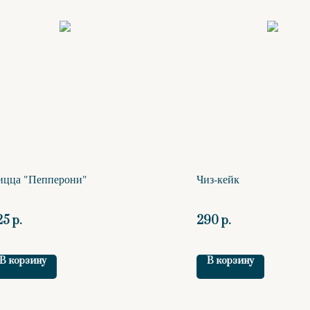
ицца "Пепперони"
Чиз-кейк
25
290
р.
р.
В корзину
В корзину