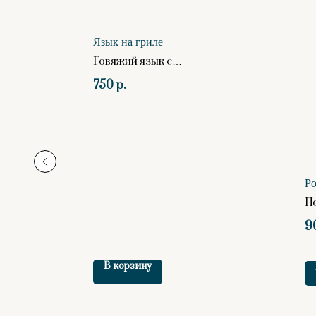
Язык на гриле
Говяжий язык с
картофельными дольками и
750
р.
соусом "Хрен"
тчупом
Р
П
л
9
В корзину