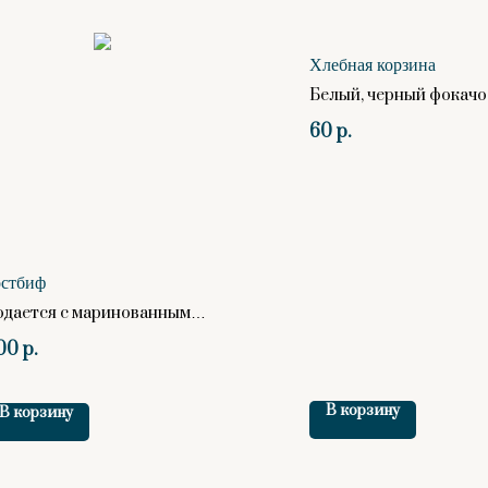
Хлебная корзина
Белый, черный фокачо
60
р.
остбиф
одается с маринованным
уком
00
р.
В корзину
В корзину